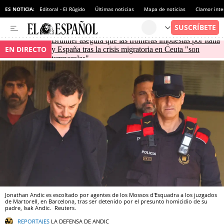
ES NOTICIA:
Editoral - El Rúgido
Últimas noticias
Mapa de noticias
Clamor inte
Brunner asegura que las fronteras impuestas por Italia
EN DIRECTO
y España tras la crisis migratoria en Ceuta "son
temporales"
Jonathan Andic es escoltado por agentes de los Mossos d'Esquadra a los juzgados
de Martorell, en Barcelona, tras ser detenido por el presunto homicidio de su
padre, Isak Andic.
Reuters.
REPORTAJES
LA DEFENSA DE ANDIC