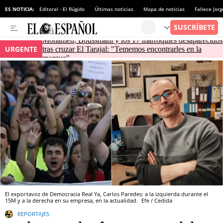
ES NOTICIA:
Editoral - El Rúgido
Últimas noticias
Mapa de noticias
Fallece Jor
Mohamed, Boussmahi y los 17 marroquíes desaparecidos
URGENTE
tras cruzar El Tarajal: "Tememos encontrarles en la
morgue"
El exportavoz de Democracia Real Ya, Carlos Paredes: a la izquierda durante el
15M y a la derecha en su empresa, en la actualidad.
Efe / Cedida
REPORTAJES