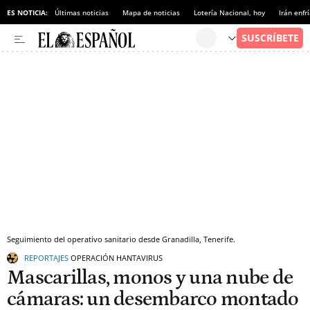
ES NOTICIA:
Últimas noticias
Mapa de noticias
Lotería Nacional, hoy
Irán enfr
Seguimiento del operativo sanitario desde Granadilla, Tenerife.
REPORTAJES
OPERACIÓN HANTAVIRUS
Mascarillas, monos y una nube de
cámaras: un desembarco montado