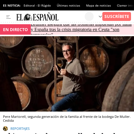
ES NOTICIA:
Editoral - El Rúgido
Últimas noticias
Mapa de noticias
Clamor inte
Brunner asegura que las fronteras impuestas por Italia
EN DIRECTO
y España tras la crisis migratoria en Ceuta "son
temporales"
Pere Martorell, segunda generación de la familia al frente de la bodega De Muller.
Cedida
REPORTAJES