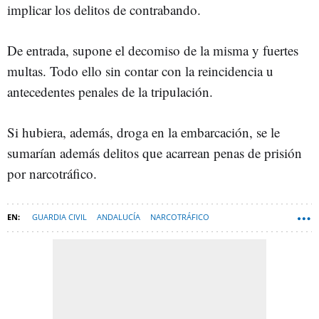
implicar los delitos de contrabando.
De entrada, supone el decomiso de la misma y fuertes
multas. Todo ello sin contar con la reincidencia u
antecedentes penales de la tripulación.
Si hubiera, además, droga en la embarcación, se le
sumarían además delitos que acarrean penas de prisión
por narcotráfico.
GUARDIA CIVIL
ANDALUCÍA
NARCOTRÁFICO
MINISTERIO DEL INTERIOR
CHICLANA DE LA FRONTERA
VÉLEZ-MÁLAGA
TREBUJENA
PULPÍ
FERNANDO GRANDE-MARLASKA
MÁLAGA
GUADALQUIVIR