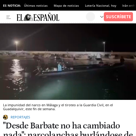
ES NOTICIA:
Últimas noticias
Mapa de noticias
Lotería Nacional, hoy
Irán enfr
La impunidad del narco en Málaga y el tiroteo a la Guardia Civil, en el
Guadalquivir, este fin de semana.
REPORTAJES
"Desde Barbate no ha cambiado
nada": narcolanchas burlándose de