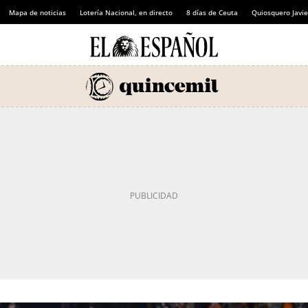
Mapa de noticias
Lotería Nacional, en directo
8 días de Ceuta
Quiosquero Javie