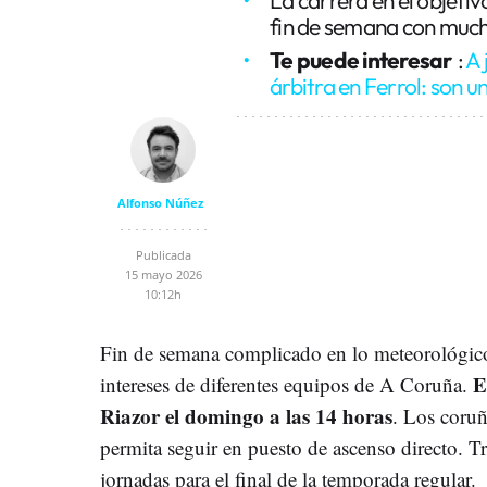
fin de semana con muc
Te puede interesar
:
A 
árbitra en Ferrol: son 
Alfonso Núñez
Publicada
15 mayo 2026
10:12h
Fin de semana complicado en lo meteorológic
E
intereses de diferentes equipos de A Coruña.
Riazor el domingo a las 14 horas
. Los coruñ
permita seguir en puesto de ascenso directo. T
jornadas para el final de la temporada regular.