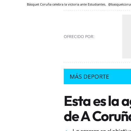
Básquet Coruña celebra la victoria ante Estudiantes.
@basquetcoru
OFRECIDO POR:
MÁS DEPORTE
Esta es la 
de A Coruñ
La carrera en el objetiv