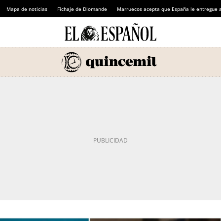
Mapa de noticias
Fichaje de Diomande
Marruecos acepta que España le entregue 