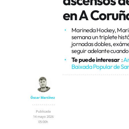
en A Coruñ
Marineda Hockey, Marist
semana un triplete his
jornadas dobles, exámen
seguir adelante cuando
Te puede interesar
:
An
Baixada Popular de San
Óscar Martínez
Publicada
14 mayo 2026
05:00h