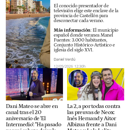
El conocido presentador de
televisión elige este enclave de la
provincia de Castellón para
desconectar cada verano.
Más información
:
El municipio
español donde veranea Manel
Fuentes: 3.000 habitantes,
Conjunto Histórico-Artístico e
iglesia del siglo XVI
.
Daniel Verdú
12/05/2026
12:30h
Dani Mateo se abre en
La 2, a por todas contra
canal tras el 20
las preuvas de Neox:
aniversario de 'El
Inés Hernand y Aitor
Intermedio': "Ha pasado
Albizua frente a Dani