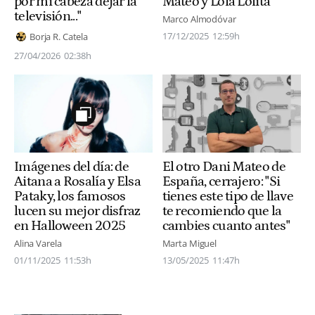
por mi cabeza dejar la
Mateo y Lola Lolita
televisión..."
Marco Almodóvar
17/12/2025
12:59h
Borja R. Catela
27/04/2026
02:38h
El otro Dani Mateo de
Imágenes del día: de
España, cerrajero: "Si
Aitana a Rosalía y Elsa
tienes este tipo de llave
Pataky, los famosos
te recomiendo que la
lucen su mejor disfraz
cambies cuanto antes"
en Halloween 2025
Marta Miguel
Alina Varela
13/05/2025
11:47h
01/11/2025
11:53h