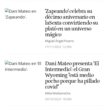
'Zapeando' celebra su
décimo aniversario en
laSexta convirtiendo su
plató en un universo
mágico
Miguel Ángel Pizarro
17/11/2023
12:35h
Dani Mateo presenta ‘El
Intermedio’: el Gran
Wyoming "está medio
pocho porque ha pillado
covid"
Mike Medianoche
03/10/2023
18:36h