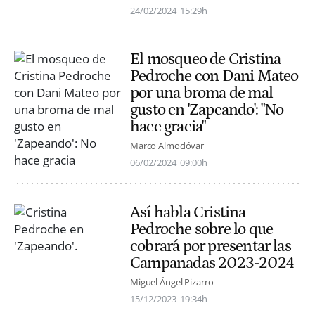
24/02/2024
15:29h
El mosqueo de Cristina
Pedroche con Dani Mateo
por una broma de mal
gusto en 'Zapeando': "No
hace gracia"
Marco Almodóvar
06/02/2024
09:00h
Así habla Cristina
Pedroche sobre lo que
cobrará por presentar las
Campanadas 2023-2024
Miguel Ángel Pizarro
15/12/2023
19:34h