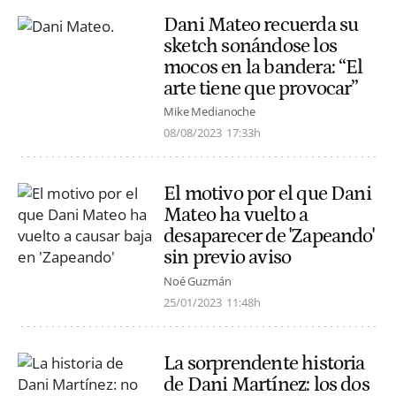
Dani Mateo recuerda su
sketch sonándose los
mocos en la bandera: “El
arte tiene que provocar”
Mike Medianoche
08/08/2023
17:33h
El motivo por el que Dani
Mateo ha vuelto a
desaparecer de 'Zapeando'
sin previo aviso
Noé Guzmán
25/01/2023
11:48h
La sorprendente historia
de Dani Martínez: los dos