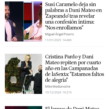
Susi Caramelo deja sin
palabras a Dani Mateo en
'Zapeando' tras revelar
una confesión íntima:
"Nos enrollamos"
Miguel Ángel Pizarro
11/01/2025
14:46h
Cristina Pardo y Dani
Mateo repiten por cuarto
año en las Campanadas
de laSexta: "Estamos faltos
de alegría"
Mike Medianoche
10/12/2024
19:21h