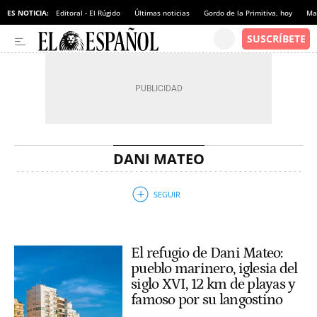
ES NOTICIA:
Editoral - El Rúgido
Últimas noticias
Gordo de la Primitiva, hoy
Ma
DANI MATEO
El refugio de Dani Mateo:
pueblo marinero, iglesia del
siglo XVI, 12 km de playas y
famoso por su langostino