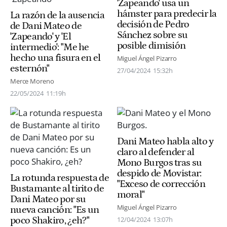
'Zapeando' usa un
hámster para predecir la
La razón de la ausencia
decisión de Pedro
de Dani Mateo de
Sánchez sobre su
'Zapeando' y 'El
posible dimisión
intermedio': "Me he
hecho una fisura en el
Miguel Ángel Pizarro
esternón"
27/04/2024
15:32h
Merce Moreno
22/05/2024
11:19h
Dani Mateo habla alto y
claro al defender al
Mono Burgos tras su
despido de Movistar:
La rotunda respuesta de
"Exceso de corrección
Bustamante al tirito de
moral"
Dani Mateo por su
Miguel Ángel Pizarro
nueva canción: "Es un
poco Shakiro, ¿eh?"
12/04/2024
13:07h