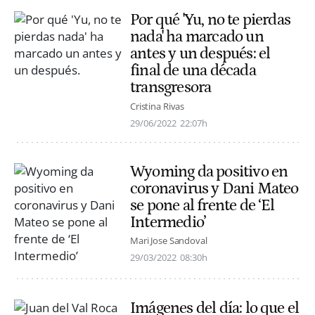
Por qué 'Yu, no te pierdas
nada' ha marcado un
antes y un después: el
final de una década
transgresora
Cristina Rivas
29/06/2022
22:07h
Wyoming da positivo en
coronavirus y Dani Mateo
se pone al frente de ‘El
Intermedio’
Mari Jose Sandoval
29/03/2022
08:30h
Imágenes del día: lo que el