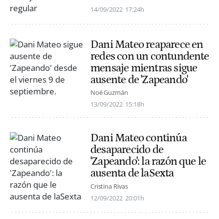
14/09/2022
17:24h
Dani Mateo reaparece en
redes con un contundente
mensaje mientras sigue
ausente de 'Zapeando'
Noé Guzmán
13/09/2022
15:18h
Dani Mateo continúa
desaparecido de
'Zapeando': la razón que le
ausenta de laSexta
Cristina Rivas
12/09/2022
20:01h