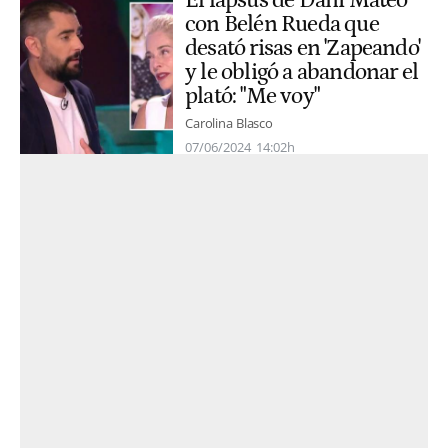
El lapsus de Dani Mateo
con Belén Rueda que
desató risas en 'Zapeando'
y le obligó a abandonar el
plató: "Me voy"
Carolina Blasco
07/06/2024
14:02h