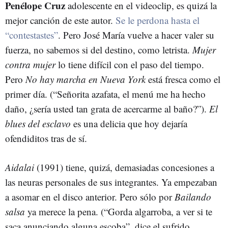
Penélope Cruz
adolescente en el videoclip, es quizá la
mejor canción de este autor.
Se le perdona hasta el
“contestastes”
. Pero José María vuelve a hacer valer su
fuerza, no sabemos si del destino, como letrista.
Mujer
contra mujer
lo tiene difícil con el paso del tiempo.
Pero
No hay marcha en Nueva York
está fresca como el
primer día. (“Señorita azafata, el menú me ha hecho
daño, ¿sería usted tan grata de acercarme al baño?”).
El
blues del esclavo
es una delicia que hoy dejaría
ofendiditos tras de sí.
Aidalai
(1991) tiene, quizá, demasiadas concesiones a
las neuras personales de sus integrantes. Ya empezaban
a asomar en el disco anterior. Pero sólo por
Bailando
salsa
ya merece la pena. (“Gorda algarroba, a ver si te
saca anunciando alguna escoba”, dice el sufrido