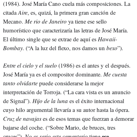
(1984). José María Cano cuela más composiciones. La
citada
Aire
, es, quizá, la primera gran canción de
Mecano.
Me rio de Janeiro
ya tiene ese sello
humorístico que caracterizaría las letras de José María.
El último single que se extrae de aquí es
Hawaii-
Bombay
. (“A la luz del flexo, nos damos un
bexo
”).
Entre el cielo y el suelo
(1986) es el antes y el después.
José María ya es el compositor dominante.
Me cuesta
tanto olvidarte
puede considerarse la mejor
interpretación de Torroja. (“La cara vista es un anuncio
de Signal”).
Hijo de la luna
es el éxito internacional
cuyo hilo argumental llevaría a su autor hasta la ópera.
Cruz de navajas
es de esos temas que fuerzan a demorar
bajarse del coche. (“Sobre Mario, de bruces, tres
ese
cruces”).
No es serio este cementerio
tiene