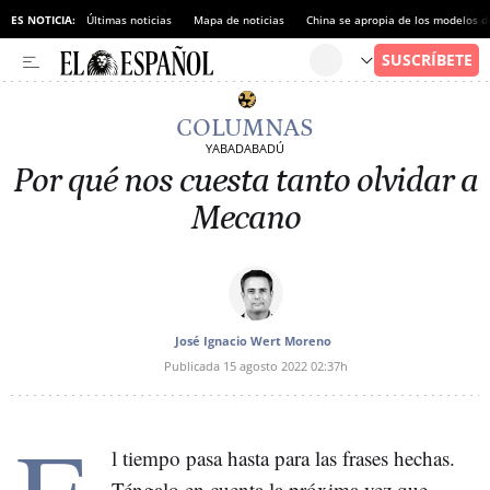
ES NOTICIA:
Últimas noticias
Mapa de noticias
China se apropia de los modelos d
COLUMNAS
YABADABADÚ
Por qué nos cuesta tanto olvidar a
Mecano
José Ignacio Wert Moreno
Publicada
15 agosto 2022
02:37h
l tiempo pasa hasta para las frases hechas.
Téngalo en cuenta la próxima vez que