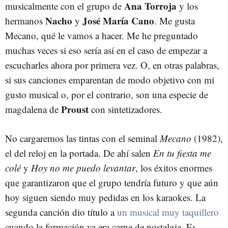
Ana Torroja
musicalmente con el grupo de
y los
Nacho
José María Cano
hermanos
y
. Me gusta
Mecano, qué le vamos a hacer. Me he preguntado
muchas veces si eso sería así en el caso de empezar a
escucharles ahora por primera vez. O, en otras palabras,
si sus canciones emparentan de modo objetivo con mi
gusto musical o, por el contrario, son una especie de
Proust
magdalena de
con sintetizadores.
No cargaremos las tintas con el seminal
Mecano
(1982),
el del reloj en la portada. De ahí salen
En tu fiesta me
colé
y
Hoy no me puedo levantar
, los éxitos enormes
que garantizaron que el grupo tendría futuro y que aún
hoy siguen siendo muy pedidas en los karaokes. La
segunda canción dio título a
un musical muy taquillero
cuando la formación ya era carne de nostalgia. Es