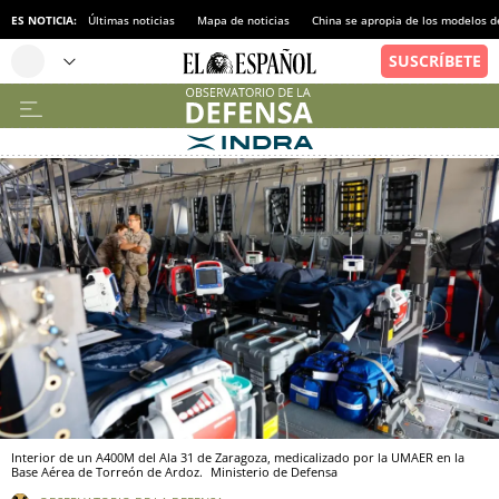
ES NOTICIA:
Últimas noticias
Mapa de noticias
China se apropia de los modelos d
Interior de un A400M del Ala 31 de Zaragoza, medicalizado por la UMAER en la
Base Aérea de Torreón de Ardoz.
Ministerio de Defensa