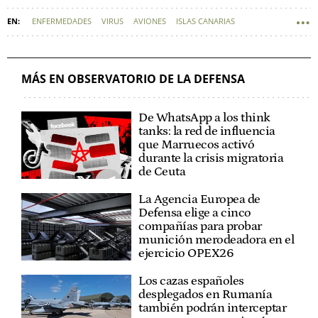
ENFERMEDADES
VIRUS
AVIONES
ISLAS CANARIAS
DESPLIEGUE MILITAR
EJÉRCITO DEL AIRE
DEFENSA - FUERZAS ARMADAS
HANTAVIRUS
MÁS EN OBSERVATORIO DE LA DEFENSA
De WhatsApp a los think
tanks: la red de influencia
que Marruecos activó
durante la crisis migratoria
de Ceuta
La Agencia Europea de
Defensa elige a cinco
compañías para probar
munición merodeadora en el
ejercicio OPEX26
Los cazas españoles
desplegados en Rumanía
también podrán interceptar