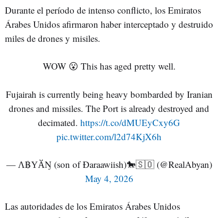
Durante el período de intenso conflicto, los Emiratos
Árabes Unidos afirmaron haber interceptado y destruido
miles de drones y misiles.
WOW 😮 This has aged pretty well.
Fujairah is currently being heavy bombarded by Iranian
drones and missiles. The Port is already destroyed and
decimated.
https://t.co/dMUEyCxy6G
pic.twitter.com/l2d74KjX6h
— Ʌ฿ҮӐŊ (son of Ðaraawiish)🐎🇸🇴 (@RealAbyan)
May 4, 2026
Las autoridades de los Emiratos Árabes Unidos