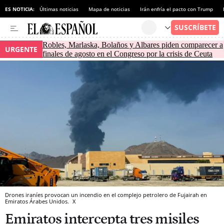
ES NOTICIA:
Últimas noticias
Mapa de noticias
Irán enfría el pacto con Trump
Robles, Marlaska, Bolaños y Albares piden comparecer a
URGENTE
finales de agosto en el Congreso por la crisis de Ceuta
Drones iraníes provocan un incendio en el complejo petrolero de Fujairah en
Emiratos Árabes Unidos.
X
Emiratos intercepta tres misiles