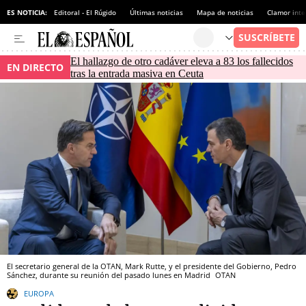
ES NOTICIA:
Editoral - El Rúgido
Últimas noticias
Mapa de noticias
Clamor inte
El hallazgo de otro cadáver eleva a 83 los fallecidos
EN DIRECTO
tras la entrada masiva en Ceuta
El secretario general de la OTAN, Mark Rutte, y el presidente del Gobierno, Pedro
Sánchez, durante su reunión del pasado lunes en Madrid
OTAN
EUROPA