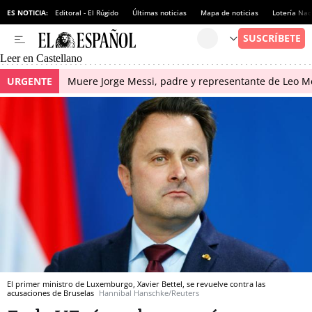
ES NOTICIA:
Editoral - El Rúgido
Últimas noticias
Mapa de noticias
Lotería Nac
Leer en Castellano
URGENTE
Muere Jorge Messi, padre y representante de Leo Me
El primer ministro de Luxemburgo, Xavier Bettel, se revuelve contra las
acusaciones de Bruselas
Hannibal Hanschke/Reuters