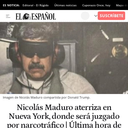
ES NOTICIA:
Editoral - El Rúgido
Últimas noticias
Cuponazo Once, hoy
Mapa de 
Imagen de Nicolás Maduro compartida por Donald Trump.
Nicolás Maduro aterriza en
Nueva York, donde será juzgado
por narcotráfico | Última hora de