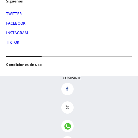
Síguenos
TWITTER
FACEBOOK
INSTAGRAM
TIKTOK
Condiciones de uso
AVISO LEGAL
COMPARTE
POLÍTICA DE PRIVACIDAD
CONDICIONES DE COMPRA
POLÍTICA DE COOKIES
AVISO DE TRANSPARENCIA
ADMINISTRACIÓN UTIQ