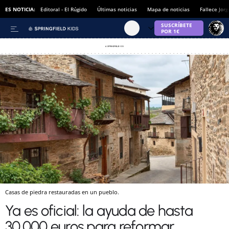
ES NOTICIA:
Editoral - El Rúgido
Últimas noticias
Mapa de noticias
Fallece Jor
Casas de piedra restauradas en un pueblo.
Ya es oficial: la ayuda de hasta
30.000 euros para reformar