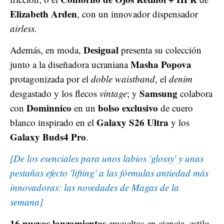
Elizabeth Arden
, con un innovador dispensador
airless
.
Desigual
Además, en moda,
presenta su colección
Masha Popova
junto a la diseñadora ucraniana
protagonizada por el
doble waistband
, el
denim
Samsung
desgastado y los flecos
vintage
; y
colabora
Dominnico
bolso exclusivo
con
en un
de cuero
Galaxy S26 Ultra
blanco inspirado en el
y los
Galaxy Buds4 Pro
.
[De los esenciales para unos labios 'glossy' y unas
pestañas efecto 'lifting' a las fórmulas antiedad más
innovadoras: las novedades de Magas de la
semana]
16 nuevos lanzamientos
envueltos en ciencia, estilo