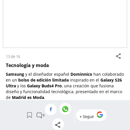
13 de 16
Tecnología y moda
Samsung
y el diseñador español
Dominnico
han colaborado
en un
bolso de edición limitada
inspirado en el
Galaxy S26
Ultra
y los
Galaxy Buds4 Pro
, una creación que fusiona
diseño y funcionalidad tecnológica, presentado en el marco
de
Madrid es Moda
.
Con una
silueta
baguette
en cuero
off white
, la pieza
incorpora correas ajustables, cierres de metal, detalles
plateados, una chapa en forma de corazón con el logo de la
marca y un mini espejo-
charm
enmarcado en piel.