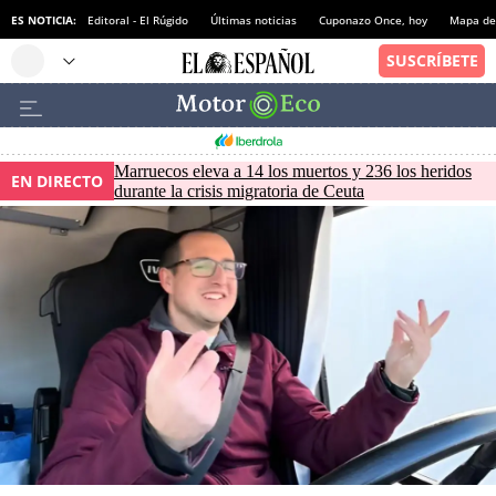
ES NOTICIA:
Editoral - El Rúgido
Últimas noticias
Cuponazo Once, hoy
Mapa de 
Marruecos eleva a 14 los muertos y 236 los heridos
EN DIRECTO
durante la crisis migratoria de Ceuta