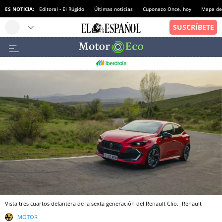
ES NOTICIA:
Editoral - El Rúgido
Últimas noticias
Cuponazo Once, hoy
Mapa de 
Vista tres cuartos delantera de la sexta generación del Renault Clio.
Renault
MOTOR