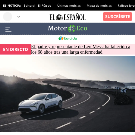
ES NOTICIA:
Editoral - El Rúgido
Últimas noticias
Mapa de noticias
Fallece Jor
El padre y representante de Leo Messi ha fallecido a
EN DIRECTO
los 68 años tras una larga enfermedad