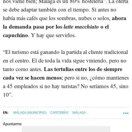
nos viene bien; Málaga es un 80% hostelería”. La oferta
se debe adaptar también con el tiempo. Si antes no
ahora
había más cafés que los sombras, nubes o solos,
la demanda pasa por los
latte macchiato
o el
capuchino
. Y hay que servirlos.
“El turismo está ganando la partida al cliente tradicional
en el centro. El de toda la vida sigue viniendo, pero no
Las tertulias entre los de siempre
tanto como antes.
cada vez se hacen menos
; pero si no, ¿cómo mantienes
a 45 empleados si no hay turistas? No seríamos 45, sino
10”.
MÁLAGA (MUNICIPIO)
CAFETERÍAS
MÁLAGA
GASTRONOMÍA MÁLAGA
CHURROS
Apuntarme