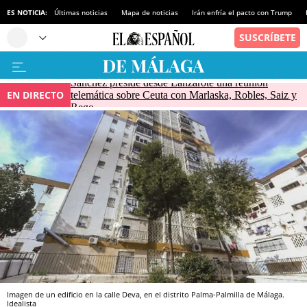
ES NOTICIA:
Últimas noticias
Mapa de noticias
Irán enfría el pacto con Trump
Sánchez preside desde Lanzarote una reunión
EN DIRECTO
telemática sobre Ceuta con Marlaska, Robles, Saiz y
Rego
Imagen de un edificio en la calle Deva, en el distrito Palma-Palmilla de Málaga.
Idealista