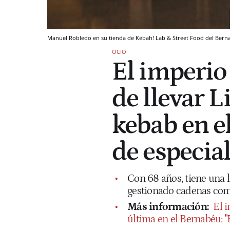
Manuel Robledo en su tienda de Kebah! Lab & Street Food del Ber
OCIO
El imperio
de llevar L
kebab en e
de especia
Con 68 años, tiene una l
gestionado cadenas com
Más información:
El 
última en el Bernabéu: "