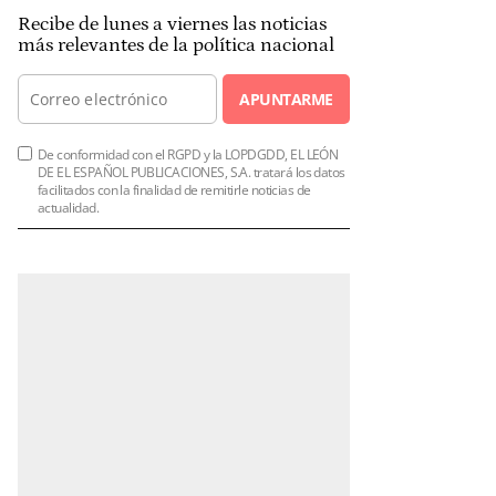
Recibe de lunes a viernes las noticias
más relevantes de la política nacional
APUNTARME
De conformidad con el RGPD y la LOPDGDD, EL LEÓN
DE EL ESPAÑOL PUBLICACIONES, S.A. tratará los datos
facilitados con la finalidad de remitirle noticias de
actualidad.