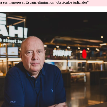
a sus menores si España elimina los "obstáculos judiciales"