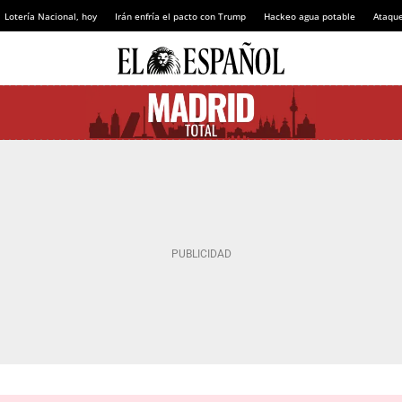
Lotería Nacional, hoy
Irán enfría el pacto con Trump
Hackeo agua potable
Ataque