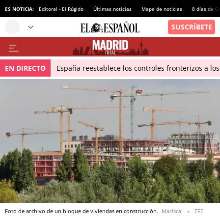
ES NOTICIA:
Editoral - El Rúgido
Últimas noticias
Mapa de noticias
8 días de C
EN DIRECTO
España reestablece los controles fronterizos a los
Foto de archivo de un bloque de viviendas en construcción.
Mariscal
EFE