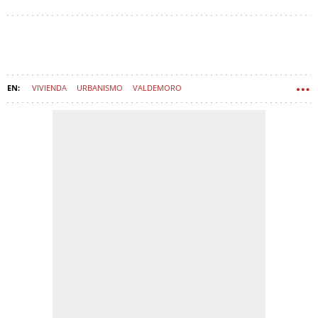
VIVIENDA
URBANISMO
VALDEMORO
RIVAS-VACIAMADRID (MADRID)
BOADILLA DEL MONTE
INMOBILIARIAS
LEGANÉS
ALCOBENDAS
ALCORCÓN
MAJADAHONDA
TORREJÓN DE ARDOZ
SAN SEBASTIÁN DE LOS REYES
COLMENAR VIEJO
POZUELO DE ALARCÓN
VILLAVICIOSA DE ODÓN
BRUNETE
CIEMPOZUELOS
PARACUELLOS DE JARAMA
EL MOLAR (MADRID)