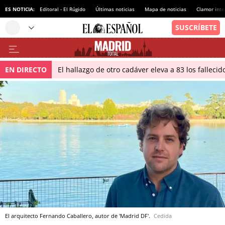
ES NOTICIA:
Editoral - El Rúgido
Últimas noticias
Mapa de noticias
Clamor inte
EN DIRECTO
El hallazgo de otro cadáver eleva a 83 los falleci
El arquitecto Fernando Caballero, autor de 'Madrid DF'.
Cedida