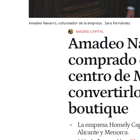
Amadeo Navarro, cofundador de la empresa.
Sara Fernández
MADRID CAPITAL
Amadeo Nav
comprado d
centro de 
convertirlo
boutique
La empresa Homely Capit
Alicante y Menorca.