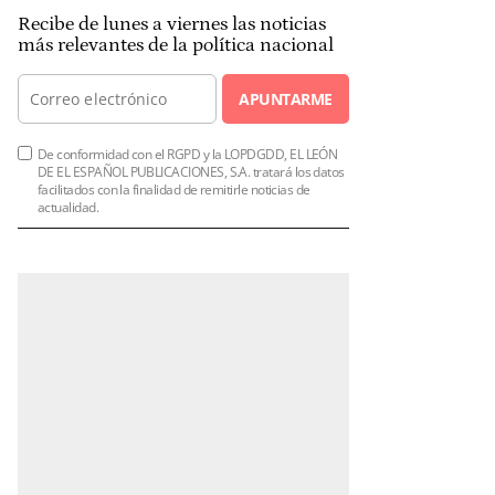
Recibe de lunes a viernes las noticias
más relevantes de la política nacional
APUNTARME
De conformidad con el RGPD y la LOPDGDD, EL LEÓN
DE EL ESPAÑOL PUBLICACIONES, S.A. tratará los datos
facilitados con la finalidad de remitirle noticias de
actualidad.