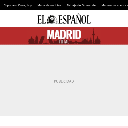
Cuponazo Once, hoy
Mapa de noticias
Fichaje de Diomande
Marruecos acepta 