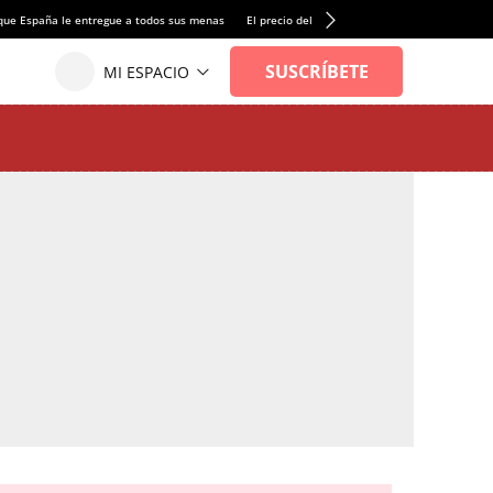
que España le entregue a todos sus menas
El precio del alquiler de vivienda baja por pri