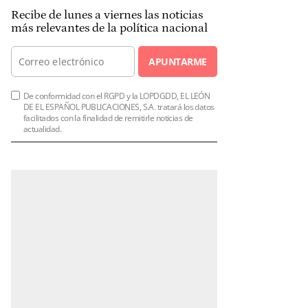
Recibe de lunes a viernes las noticias
más relevantes de la política nacional
APUNTARME
De conformidad con el RGPD y la LOPDGDD, EL LEÓN
DE EL ESPAÑOL PUBLICACIONES, S.A. tratará los datos
facilitados con la finalidad de remitirle noticias de
actualidad.