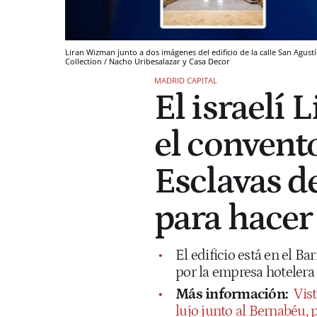
Liran Wizman junto a dos imágenes del edificio de la calle San Agus
Collection / Nacho Uribesalazar y Casa Decor
MADRID CAPITAL
El israelí
el convent
Esclavas d
para hacer 
El edificio está en el Ba
por la empresa hotelera 
Más información:
Vis
lujo junto al Bernabéu, 