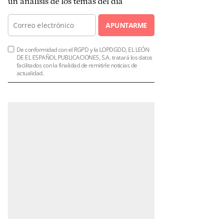
un análisis de los temas del día
APUNTARME
De conformidad con el RGPD y la LOPDGDD, EL LEÓN
DE EL ESPAÑOL PUBLICACIONES, S.A. tratará los datos
facilitados con la finalidad de remitirle noticias de
actualidad.