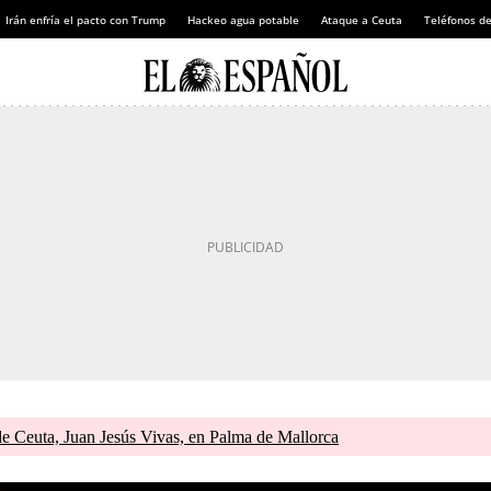
Irán enfría el pacto con Trump
Hackeo agua potable
Ataque a Ceuta
Teléfonos d
de Ceuta, Juan Jesús Vivas, en Palma de Mallorca