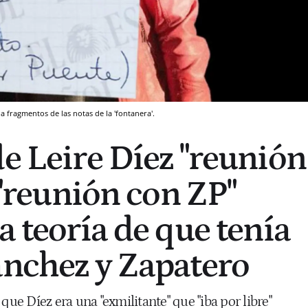
 fragmentos de las notas de la 'fontanera'.
de Leire Díez "reunión
y "reunión con ZP"
a teoría de que tenía
ánchez y Zapatero
que Díez era una "exmilitante" que "iba por libre"