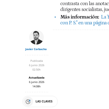
contrasta con las anota
dirigentes socialistas, jue
Más información:
La 
con P. S." en una página
Javier Corbacho
Publicada
6 junio 2026
02:50h
Actualizada
6 junio 2026
14:08h
LAS CLAVES