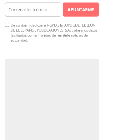
APUNTARME
De conformidad con el RGPD y la LOPDGDD, EL LEÓN
DE EL ESPAÑOL PUBLICACIONES, S.A. tratará los datos
facilitados con la finalidad de remitirle noticias de
actualidad.