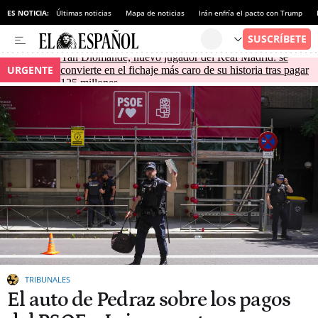
ES NOTICIA:
Últimas noticias
Mapa de noticias
Irán enfría el pacto con Trump
Yan Diomande, nuevo jugador del Real Madrid: se
URGENTE
convierte en el fichaje más caro de su historia tras pagar
125 millones
TRIBUNALES
El auto de Pedraz sobre los pagos