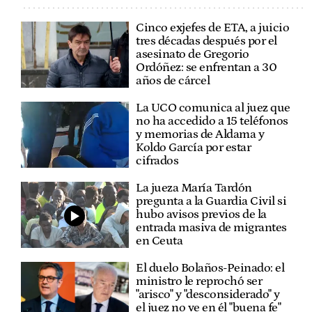
Cinco exjefes de ETA, a juicio
tres décadas después por el
asesinato de Gregorio
Ordóñez: se enfrentan a 30
años de cárcel
La UCO comunica al juez que
no ha accedido a 15 teléfonos
y memorias de Aldama y
Koldo García por estar
cifrados
La jueza María Tardón
pregunta a la Guardia Civil si
hubo avisos previos de la
entrada masiva de migrantes
en Ceuta
El duelo Bolaños-Peinado: el
ministro le reprochó ser
"arisco" y "desconsiderado" y
el juez no ve en él "buena fe"