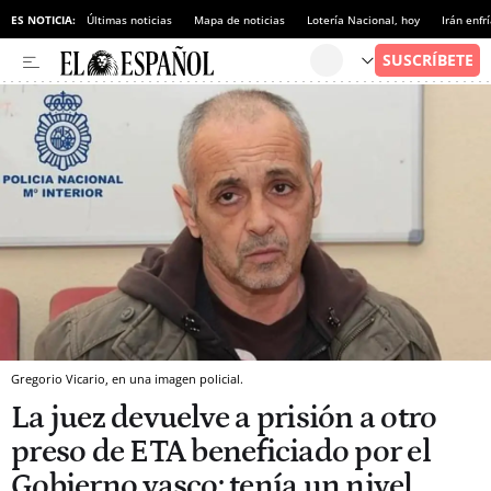
ES NOTICIA:
Últimas noticias
Mapa de noticias
Lotería Nacional, hoy
Irán enfr
Gregorio Vicario, en una imagen policial.
La juez devuelve a prisión a otro
preso de ETA beneficiado por el
Gobierno vasco: tenía un nivel