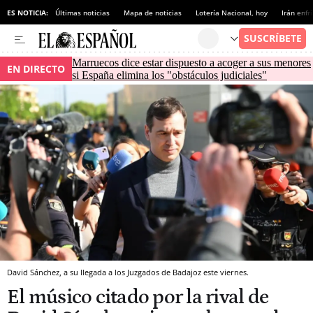
ES NOTICIA:
Últimas noticias
Mapa de noticias
Lotería Nacional, hoy
Irán enfr
Marruecos dice estar dispuesto a acoger a sus menores
EN DIRECTO
si España elimina los "obstáculos judiciales"
David Sánchez, a su llegada a los Juzgados de Badajoz este viernes.
El músico citado por la rival de