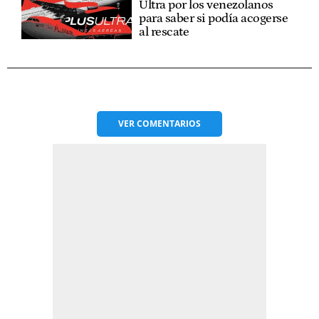
Ultra por los venezolanos
para saber si podía acogerse
al rescate
VER
COMENTARIOS