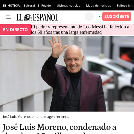
ES NOTICIA:
Editoral - El Rúgido
Últimas noticias
Mapa de noticias
Fallece Jor
El padre y representante de Leo Messi ha fallecido a
EN DIRECTO
los 68 años tras una larga enfermedad
José Luis Moreno, en una imagen reciente.
José Luis Moreno, condenado a