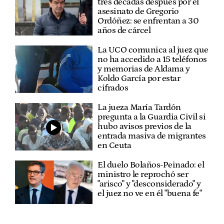
tres décadas después por el
asesinato de Gregorio
Ordóñez: se enfrentan a 30
años de cárcel
La UCO comunica al juez que
no ha accedido a 15 teléfonos
y memorias de Aldama y
Koldo García por estar
cifrados
La jueza María Tardón
pregunta a la Guardia Civil si
hubo avisos previos de la
entrada masiva de migrantes
en Ceuta
El duelo Bolaños-Peinado: el
ministro le reprochó ser
"arisco" y "desconsiderado" y
el juez no ve en él "buena fe"