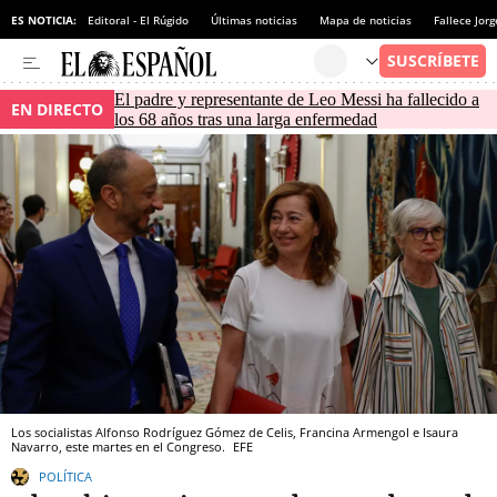
ES NOTICIA:
Editoral - El Rúgido
Últimas noticias
Mapa de noticias
Fallece Jor
El padre y representante de Leo Messi ha fallecido a
EN DIRECTO
los 68 años tras una larga enfermedad
Los socialistas Alfonso Rodríguez Gómez de Celis, Francina Armengol e Isaura
Navarro, este martes en el Congreso.
EFE
POLÍTICA