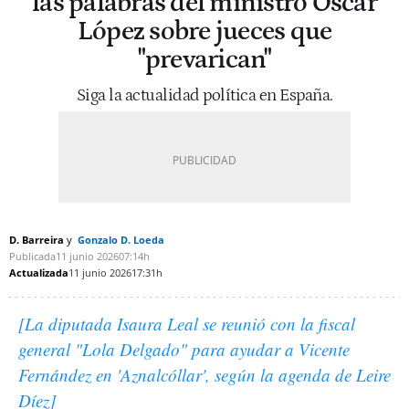
las palabras del ministro Óscar
López sobre jueces que
"prevarican"
Siga la actualidad política en España.
D. Barreira
Gonzalo D. Loeda
Publicada
11 junio 2026
07:14h
Actualizada
11 junio 2026
17:31h
[La diputada Isaura Leal se reunió con la fiscal
general "Lola Delgado" para ayudar a Vicente
Fernández en 'Aznalcóllar', según la agenda de Leire
Díez]