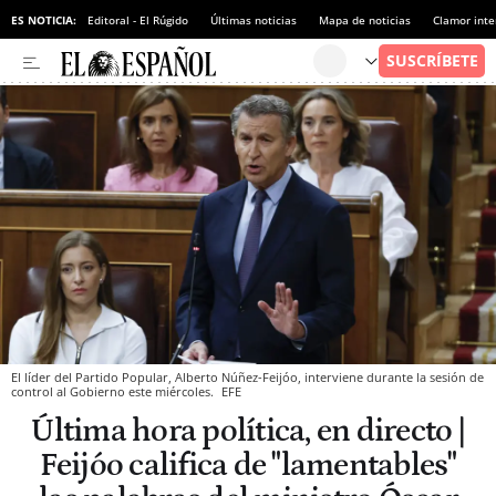
ES NOTICIA:
Editoral - El Rúgido
Últimas noticias
Mapa de noticias
Clamor inte
El líder del Partido Popular, Alberto Núñez-Feijóo, interviene durante la sesión de
control al Gobierno este miércoles.
EFE
Última hora política, en directo |
Feijóo califica de "lamentables"