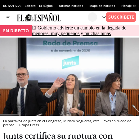
ES NOTICIA:
Editoral - El Rúgido
Últimas noticias
Mapa de noticias
Fichaje de
El Gobierno advierte un cambio en la llegada de
EN DIRECTO
menores: muy pequeños y muchas niñas
La portavoz de Junts en el Congreso, Míriam Nogueras, este jueves en rueda de
prensa.
Europa Press
Junts certifica su ruptura con