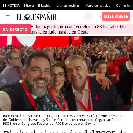
ES NOTICIA:
Editoral - El Rúgido
Últimas noticias
Mapa de noticias
Clamor inte
El hallazgo de otro cadáver eleva a 83 los fallecidos
EN DIRECTO
tras la entrada masiva en Ceuta
Ramón Alzórriz, vicesecretario general del PSN-PSOE; María Chivite, presidenta
del Gobierno de Navarra; y Santos Cerdán, exsecretario de Organización del
PSOE, en el Congreso Federal del PSOE celebrado en Sevilla.