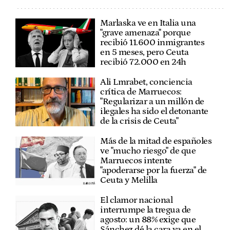
Marlaska ve en Italia una
"grave amenaza" porque
recibió 11.600 inmigrantes
en 5 meses, pero Ceuta
recibió 72.000 en 24h
Ali Lmrabet, conciencia
crítica de Marruecos:
"Regularizar a un millón de
ilegales ha sido el detonante
de la crisis de Ceuta"
Más de la mitad de españoles
ve "mucho riesgo" de que
Marruecos intente
"apoderarse por la fuerza" de
Ceuta y Melilla
El clamor nacional
interrumpe la tregua de
agosto: un 88% exige que
Sánchez dé la cara ya en el