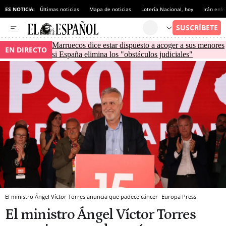
ES NOTICIA:
Últimas noticias
Mapa de noticias
Lotería Nacional, hoy
Irán enfr
Marruecos dice estar dispuesto a acoger a sus menores
EN DIRECTO
si España elimina los "obstáculos judiciales"
El ministro Ángel Víctor Torres anuncia que padece cáncer
Europa Press
El ministro Ángel Víctor Torres