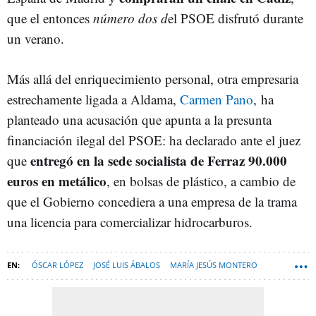
que el entonces
número dos d
el PSOE disfrutó durante
un verano.
Más allá del enriquecimiento personal, otra empresaria
estrechamente ligada a Aldama,
Carmen Pano
, ha
planteado una acusación que apunta a la presunta
financiación ilegal del PSOE: ha declarado ante el juez
entregó en la sede socialista de Ferraz 90.000
que
euros en metálico
, en bolsas de plástico, a cambio de
que el Gobierno concediera a una empresa de la trama
una licencia para comercializar hidrocarburos.
ÓSCAR LÓPEZ
JOSÉ LUIS ÁBALOS
MARÍA JESÚS MONTERO
REYES MAROTO
BEGOÑA GÓMEZ
FÉLIX BOLAÑOS GARCÍA
ÁLVARO GARCÍA ORTIZ
CASO KOLDO