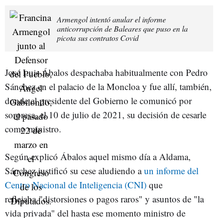
Armengol intentó anular el informe
anticorrupción de Baleares que puso en la
picota sus contratos Covid
José Luis Ábalos despachaba habitualmente con Pedro
Sánchez en el palacio de la Moncloa y fue allí, también,
donde el presidente del Gobierno le comunicó por
sorpresa, el 10 de julio de 2021, su decisión de cesarle
como ministro.
Según explicó Ábalos aquel mismo día a Aldama,
Sánchez justificó su cese aludiendo a
un informe del
Centro Nacional de Inteligencia (CNI)
que
reflejaba
"distorsiones o pagos raros" y asuntos de "la
vida privada" del hasta ese momento ministro de