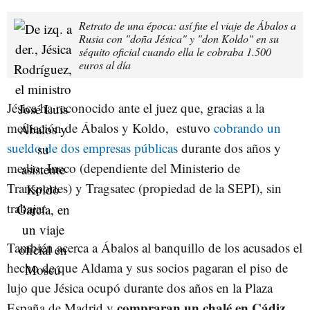
Retrato de una época: así fue el viaje de Ábalos a
Rusia con "doña Jésica" y "don Koldo" en su
séquito oficial cuando ella le cobraba 1.500
euros al día
Jésica ha reconocido ante el juez que, gracias a la
mediación de Ábalos y Koldo, estuvo
cobrando un
sueldo de dos empresas públicas
durante dos años y
medio, Ineco (dependiente del Ministerio de
Transportes) y Tragsatec (propiedad de la SEPI), sin
trabajar.
También acerca a Ábalos al banquillo de los acusados el
hecho de que Aldama y sus socios pagaran el piso de
lujo que Jésica ocupó durante dos años en la Plaza
compraran un chalé en Cádiz
España de Madrid y
,