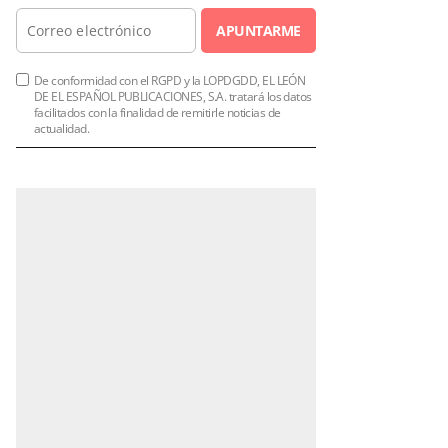
APUNTARME
De conformidad con el RGPD y la LOPDGDD, EL LEÓN
DE EL ESPAÑOL PUBLICACIONES, S.A. tratará los datos
facilitados con la finalidad de remitirle noticias de
actualidad.