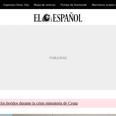
Cuponazo Once, hoy
Mapa de noticias
Fichaje de Diomande
Marruecos acepta 
os heridos durante la crisis migratoria de Ceuta