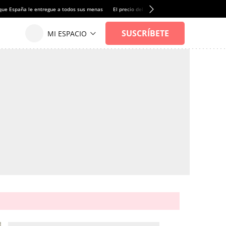
que España le entregue a todos sus menas
El precio del alquiler de vivienda baja por pri