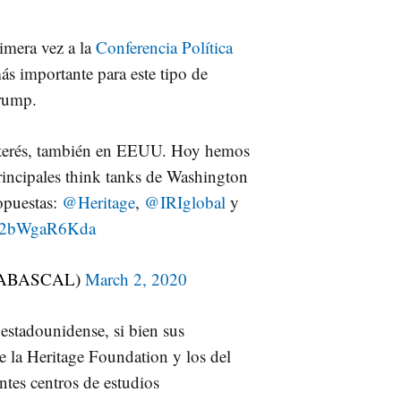
imera vez a la
Conferencia Política
ás importante para este tipo de
Trump.
nterés, también en EEUU. Hoy hemos
rincipales think tanks de Washington
opuestas:
@Heritage
,
@IRIglobal
y
om/2bWgaR6Kda
ti_ABASCAL)
March 2, 2020
 estadounidense, si bien sus
e la Heritage Foundation y los del
ntes centros de estudios