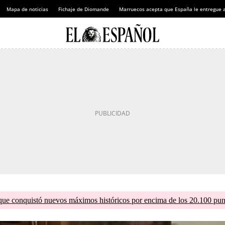
Mapa de noticias
Fichaje de Diomande
Marruecos acepta que España le entregue 
que conquistó nuevos máximos históricos por encima de los 20.100 pun