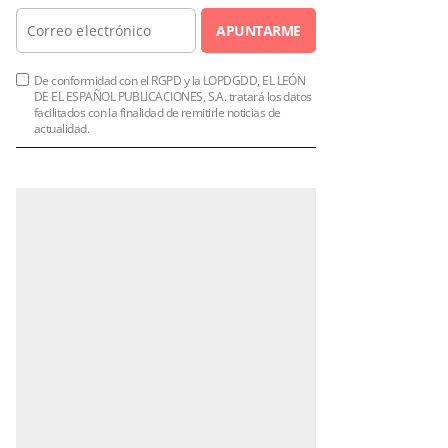
APUNTARME
De conformidad con el RGPD y la LOPDGDD, EL LEÓN
DE EL ESPAÑOL PUBLICACIONES, S.A. tratará los datos
facilitados con la finalidad de remitirle noticias de
actualidad.