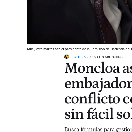
Milei, este martes con el presidente de la Comisión de Hacienda del
POLÍTICA
CRISIS CON ARGENTINA
Moncloa as
embajador
conflicto 
sin fácil s
Busca fórmulas para gestion