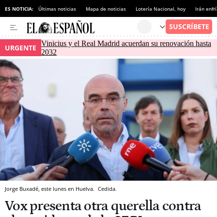
ES NOTICIA:
Últimas noticias
Mapa de noticias
Lotería Nacional, hoy
Irán enfr
Vinicius y el Real Madrid acuerdan su renovación hasta
URGENTE
2032
Jorge Buxadé, este lunes en Huelva.
Cedida.
Vox presenta otra querella contra