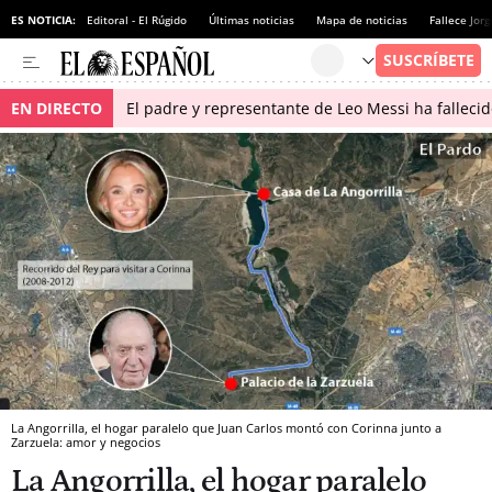
ES NOTICIA:
Editoral - El Rúgido
Últimas noticias
Mapa de noticias
Fallece Jor
EN DIRECTO
El padre y representante de Leo Messi ha falleci
La Angorrilla, el hogar paralelo que Juan Carlos montó con Corinna junto a
Zarzuela: amor y negocios
La Angorrilla, el hogar paralelo