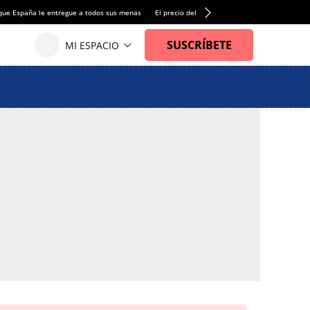
que España le entregue a todos sus menas
El precio del alquiler de vivienda baja por pri