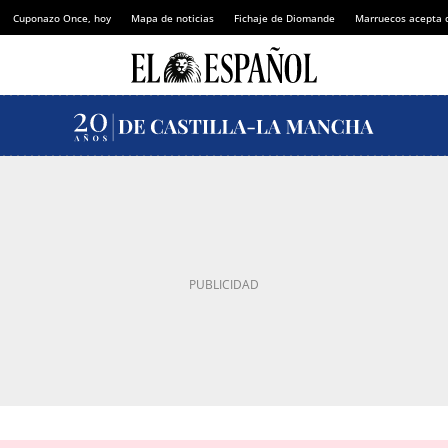
Cuponazo Once, hoy
Mapa de noticias
Fichaje de Diomande
Marruecos acepta 