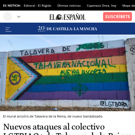
ES NOTICIA:
Editoral - El Rúgido
Últimas noticias
Cuponazo Once, hoy
Mapa de 
El mural arcoíris de Talavera de la Reina, de nuevo bandalizado.
Nuevos ataques al colectivo