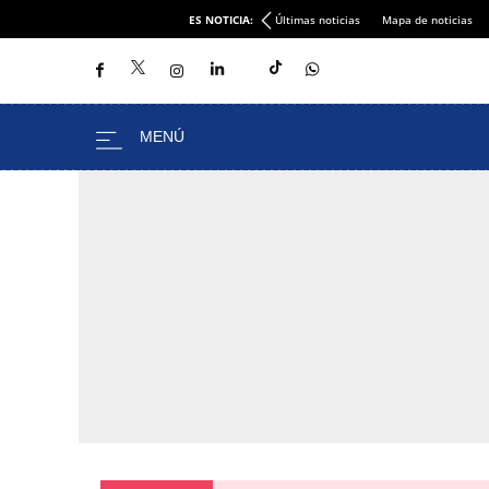
ES NOTICIA:
Últimas noticias
Mapa de noticias