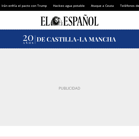
Irán enfría el pacto con Trump
Hackeo agua potable
Ataque a Ceuta
Teléfonos d