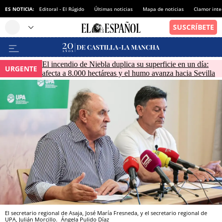
ES NOTICIA:
Editoral - El Rúgido
Últimas noticias
Mapa de noticias
Clamor inte
El incendio de Niebla duplica su superficie en un día:
URGENTE
afecta a 8.000 hectáreas y el humo avanza hacia Sevilla
El secretario regional de Asaja, José María Fresneda, y el secretario regional de
UPA, Julián Morcillo.
Ángela Pulido Díaz