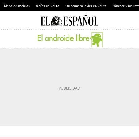
Mapa de noticias
8 días de Ceuta
Quiosquero Javier en Ceuta
Sánchez y los inv