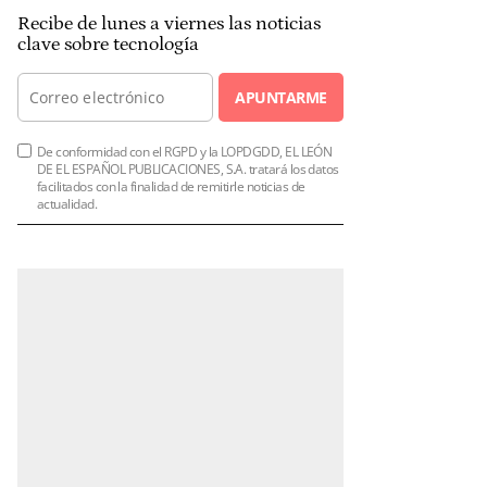
Recibe de lunes a viernes las noticias
clave sobre tecnología
APUNTARME
De conformidad con el RGPD y la LOPDGDD, EL LEÓN
DE EL ESPAÑOL PUBLICACIONES, S.A. tratará los datos
facilitados con la finalidad de remitirle noticias de
actualidad.