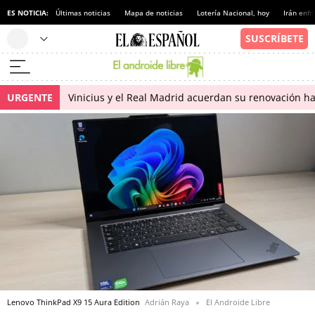
ES NOTICIA:
Últimas noticias
Mapa de noticias
Lotería Nacional, hoy
Irán enfr
URGENTE
Vinicius y el Real Madrid acuerdan su renovación h
Lenovo ThinkPad X9 15 Aura Edition
Adrián Raya
El Androide Libre